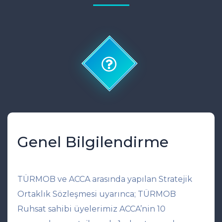
Genel Bilgilendirme
TÜRMOB ve ACCA arasında yapılan Stratejik
Ortaklık Sözleşmesi uyarınca; TÜRMOB
Ruhsat sahibi üyelerimiz ACCA’nin 10